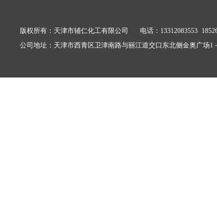
版权所有：天津市辅仁化工有限公司
电话：13312083553 1852
公司地址：天津市西青区卫津南路与丽江道交口东北侧金奥广场1－1
友情链接：
超声波清洗机
全自动切片扫描
玻璃防火门